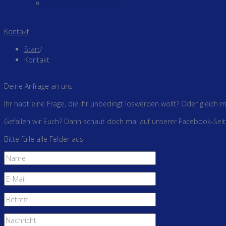
Motive und Downloads
Kontakt
Start
/
Kontakt
Deine Anfrage an uns
Ihr habt eine Frage, die Ihr unbedingt loswerden wollt? Oder gleich
Gefallen wir Euch? Dann schaut doch mal auf unserer Facebook-Seit
Bitte fülle alle Felder aus