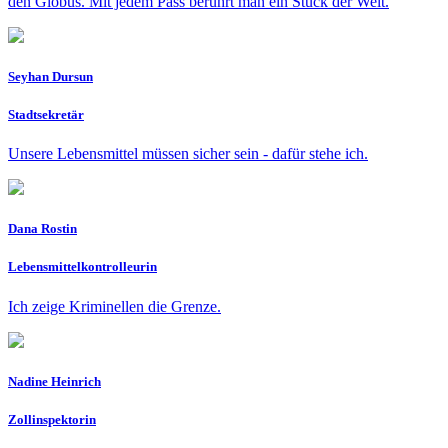
den Globus. Mit jedem Pass berührt man ein Stück der Welt.
Seyhan Dursun
Stadtsekretär
Unsere Lebensmittel müssen sicher sein - dafür stehe ich.
Dana Rostin
Lebensmittelkontrolleurin
Ich zeige Kriminellen die Grenze.
Nadine Heinrich
Zollinspektorin